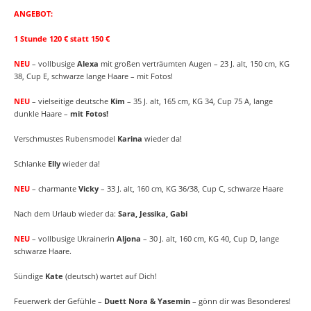
ANGEBOT:
1 Stunde 120 € statt 150 €
– vollbusige
Alexa
mit großen verträumten Augen – 23 J. alt, 150 cm, KG
NEU
38, Cup E, schwarze lange Haare – mit Fotos!
– vielseitige deutsche
Kim
– 35 J. alt, 165 cm, KG 34, Cup 75 A, lange
NEU
dunkle Haare –
mit Fotos!
Verschmustes Rubensmodel
Karina
wieder da!
Schlanke
Elly
wieder da!
– charmante
Vicky
– 33 J. alt, 160 cm, KG 36/38, Cup C, schwarze Haare
NEU
Nach dem Urlaub wieder da:
Sara, Jessika, Gabi
– vollbusige Ukrainerin
Aljona
– 30 J. alt, 160 cm, KG 40, Cup D, lange
NEU
schwarze Haare.
Sündige
Kate
(deutsch) wartet auf Dich!
Feuerwerk der Gefühle –
Duett Nora & Yasemin
– gönn dir was Besonderes!