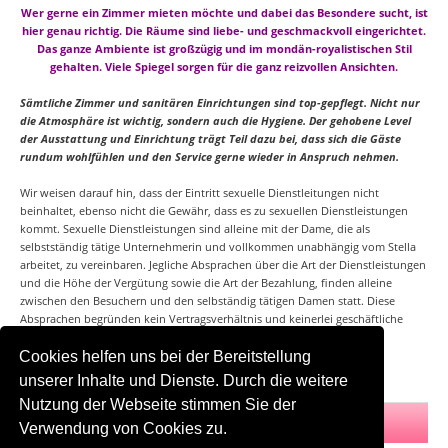
Wer gerne ein Zimmer mieten möchte und dabei das Besondere sucht, ist
hier genau richtig. Die Räume sind liebe- und geschmackvoll eingerichtet.
Das ganze Ambiente ist großzügig und im mondän-royalistischen Stil
gehalten. Viele Spiegel sorgen für die ganz reizvollen Ansichten.
Sämtliche Zimmer und sanitären Einrichtungen sind top-gepflegt. Nicht nur
die Atmosphäre ist wichtig, sondern auch die Hygiene. Der gehobene Level
der Ausstattung und Einrichtung trägt Teil dazu bei, dass sich die Gäste
rundum wohlfühlen und den Service gerne wieder in Anspruch nehmen.
Wir weisen darauf hin, dass der Eintritt sexuelle Dienstleitungen nicht
beinhaltet, ebenso nicht die Gewähr, dass es zu sexuellen Dienstleistungen
kommt. Sexuelle Dienstleistungen sind alleine mit der Dame, die als
selbstständig tätige Unternehmerin und vollkommen unabhängig vom Stella
arbeitet, zu vereinbaren. Jegliche Absprachen über die Art der Dienstleistungen
und die Höhe der Vergütung sowie die Art der Bezahlung, finden alleine
zwischen den Besuchern und den selbständig tätigen Damen statt. Diese
Absprachen begründen kein Vertragsverhältnis und keinerlei geschäftliche
Beziehungen mit der Stella.
Cookies helfen uns bei der Bereitstellung
unserer Inhalte und Dienste. Durch die weitere
Nutzung der Webseite stimmen Sie der
zurück zur Startseite
Verwendung von Cookies zu.